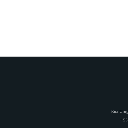
Rua Urugu
+ 55