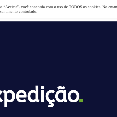
ndo “Aceitar”, você concorda com o uso de TODOS os cookies. No entan
Home
Infraestrutura
Serviços Ofere
sentimento controlado.
xpedição