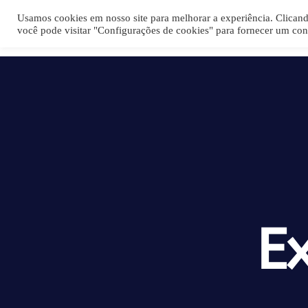
Usamos cookies em nosso site para melhorar a experiência. Clica
você pode visitar "Configurações de cookies" para fornecer um con
E