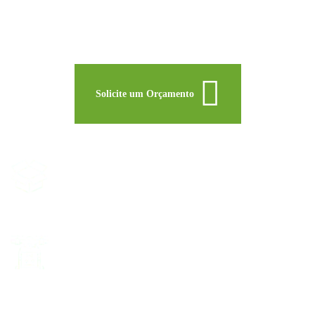
pedidos minimos e muito mais. Nossa taxa de precisão é uma das
mais altas da indústria. Nossos processos e tecnologia são fáceis
de entender e aplicar!
Solicite um Orçamento
Sem Taxa de Configuração
Aqui fazemos diferente. Você não precisa pagar
nenhuma taxa de configuração do serviço.
Sem Pedidos Minimos
Independente do número de pedidos, você pode
contar com a nossa equipe especializada e
tecnológia.