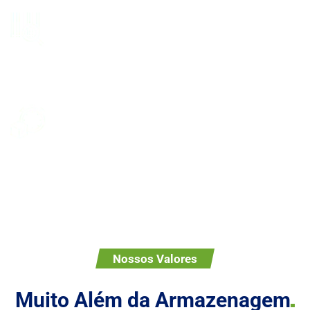
Sem Contrato Longo
Focamos no crescimento do seu negócio. Manter
contratos longos é consequência do nosso
trabalho, não uma obrigação contratual.
Sem Taxas Ocultas
Chega de pagar taxas abusivas que inviabilizam o
seu negócio. Trabalhamos 100% na transparência e
com menos burocracia.
Nossos Valores
Muito Além da
Armazenagem