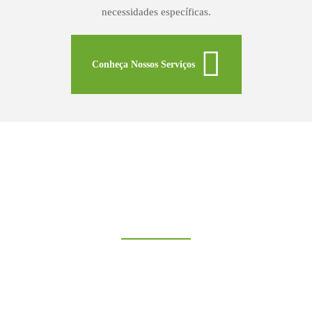
necessidades específicas.
Conheça Nossos Serviços
Atenda Rapidamente Seus
Pedidos Online
Junte-se a nós e atenda rapidamente seus pedidos e envios usando
o melhor da tecnologia e um atendimento ao cliente incomparável.
A contratação é super fácil, sem taxas de configuração, sem