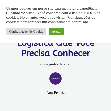
Usamos cookies em nosso site para melhorar a experiência.
Clicando “Aceitar”, você concorda com o uso de TODOS os
cookies. No entanto, você pode visitar "Configurações de
Armazenamento
Entrega
Fullfilment
Logística
cookies" para fornecer um consentimento controlado.
5 Curiosidades Sobre
Configurações de Cookie
Aceitar
Logística Que Você
Precisa Conhecer
26 de junho de 2025
Ana Beatriz