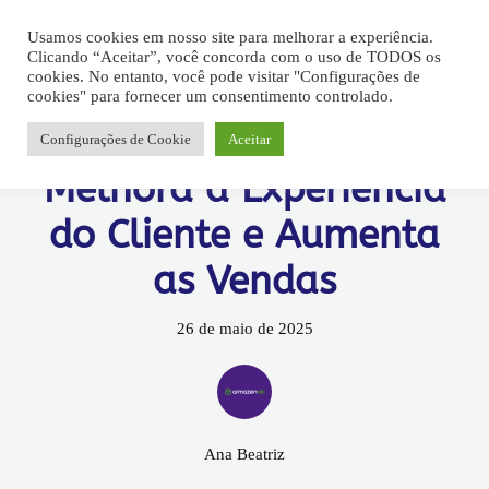
Usamos cookies em nosso site para melhorar a experiência.
Clicando “Aceitar”, você concorda com o uso de TODOS os
cookies. No entanto, você pode visitar "Configurações de
Armazenamento
Entrega
Fullfilment
Logística
cookies" para fornecer um consentimento controlado.
Como o Pós-Venda
Configurações de Cookie
Aceitar
Melhora a Experiência
do Cliente e Aumenta
as Vendas
26 de maio de 2025
Ana Beatriz